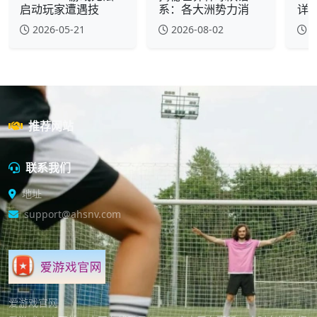
启动玩家遭遇技
系：各大洲势力消
详
2026-05-21
2026-08-02
2
推荐网站
联系我们
地址
support@ahsnv.com
爱游戏官网