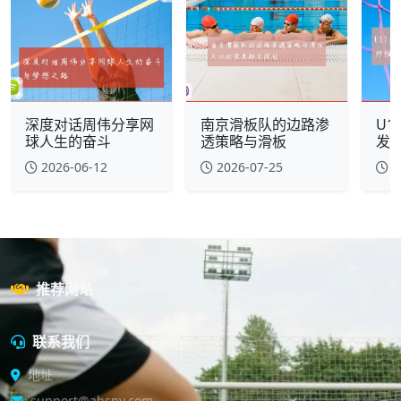
深度对话周伟分享网
南京滑板队的边路渗
U
球人生的奋斗
透策略与滑板
发
2026-06-12
2026-07-25
2
推荐网站
联系我们
地址
support@ahsnv.com