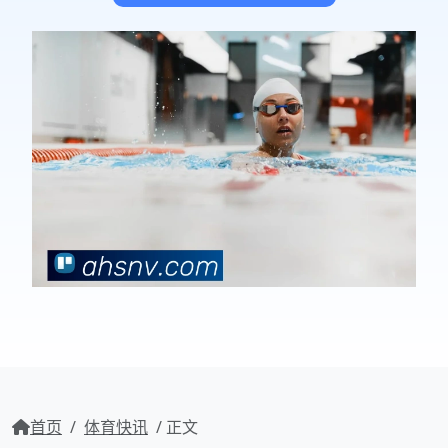
首页
/
体育快讯
/ 正文