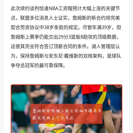
此次续约谈判恰逢NBA工资帽预计大幅上涨的关键节
点，联盟多位消息人士证实，詹姆斯的新合约将完美
契合劳资协议中38岁条款的规定。尽管年满39岁，但
詹姆斯上赛季仍能交出29分3篮板8助攻的顶级数据，
这使其完全符合签订顶薪合同的条件。湖人管理层认
为，保持詹姆斯与安东尼·戴维斯的双核架构，是球队
争夺总冠军的最可靠保障。